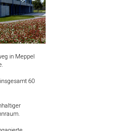
eg in Meppel
e.
 insgesamt 60
haltiger
ohnraum.
ngagierte